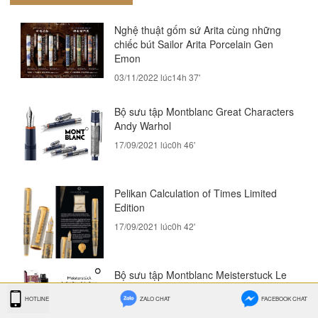
Nghệ thuật gốm sứ Arita cùng những
chiếc bút Sailor Arita Porcelain Gen
Emon
03/11/2022 lúc14h 37'
Bộ sưu tập Montblanc Great Characters
Andy Warhol
17/09/2021 lúc0h 46'
Pelikan Calculation of Times Limited
Edition
17/09/2021 lúc0h 42'
Bộ sưu tập Montblanc Meisterstuck Le
Petit Prince And The Planet
HOTLINE
ZALO CHAT
FACEBOOK CHAT
17/09/2021 lúc0h 39'