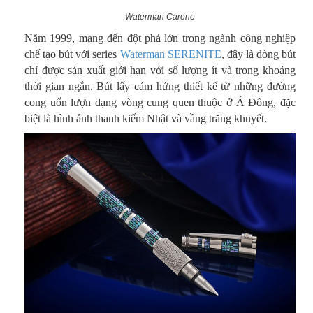
Waterman Carene
Năm 1999, mang đến đột phá lớn trong ngành công nghiệp
chế tạo bút với series
Waterman SERENITE
, đây là dòng bút
chỉ được sản xuất giới hạn với số lượng ít và trong khoảng
thời gian ngắn. Bút lấy cảm hứng thiết kế từ những đường
cong uốn lượn dạng vòng cung quen thuộc ở Á Đông, đặc
biệt là hình ảnh thanh kiếm Nhật và vầng trăng khuyết.