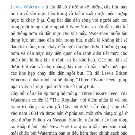
Lewis Waterman
từ lâu đã có ý tưởng về những cây bút máy
bỏ túi có sẵn mực bên trong và kiểm soát được hiện tượng
mực bị chảy ồ ạt. Ông bắt đầu đến sống với người anh trai
trong một trang trại ở ngoại ô New York và bắt đầu thiết kế
hệ thống bơm và dẫn mực cho bút máy. Waterman muốn tận
dụng lực hút mao dẫn bên trong bút, nghĩa là không khí sẽ
đảm bảo rằng mực chảy đến ngòi ổn định hơn. Phương pháp
bơm và dẫn mực này liên quan đến rãnh điều tiết mực cho
phép hút không khí ở rãnh và ba khe hẹp. Các bọt khí sẽ
được hút vào và nhẹ nhàng đẩy mực từ bầu chứa mực qua
các khe hẹp chảy đều đến ngòi bút. Từ đó Lewis Edson
Waterman phát minh ra hệ thống "Three Fissure Feed" giúp
ngăn việc xả mực quá mức khi sử dụng bút.
Cây bút đầu tiên áp dụng hệ thống
"Three Fissure Feed"
của
Waterman có tên là "The Regular" với điểm nhấn là vỏ bút
trang trí bằng các vân gỗ. Cây bút được cấp bằng sáng chế
vào năm 1884 và được bán ở phía sau một cửa hàng xì gà ở
góc đường Fulton và Nassau. Sau đó, mẫu bút này bán rộng
rãi khắp thành phố New York trong năm đầu tiên sản xuất,
mỗi chiếc bút Waterman bán ra đều kèm theo chính sách bảo