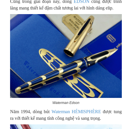
Cũng trong giai đoạn này, dòng
EDSON
cũng được trình
làng mang thiết kế đậm chất tương lai với hình dáng elip.
Waterman Edson
Năm 1994, dòng bút
Waterman HÉMISPHÈRE
được tung
ra với thiết kế mang tính công nghệ và sang trọng.