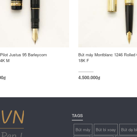
Pilot Justus 95 Barleycorn
Bút máy Montblanc 1246 Rolled 
14K M
18K F
00
4.500.000
đ
đ
TAGS
Bút máy
Bút bi xoay
Bút dạ bi