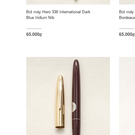
Bút máy Hero 336 International Dark
Bút máy 
Blue Iridium Nib
Bordeaux
65.000
65.000
đ
đ