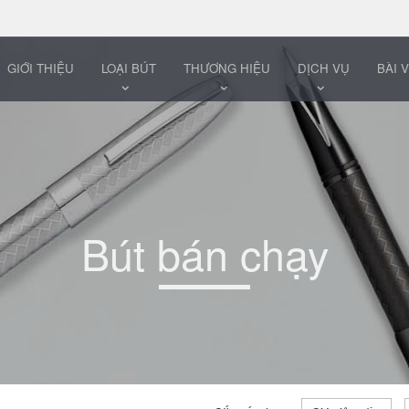
GIỚI THIỆU
LOẠI BÚT
THƯƠNG HIỆU
DỊCH VỤ
BÀI V
Bút bán chạy