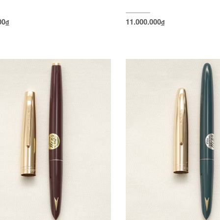
00
11.000.000
đ
đ