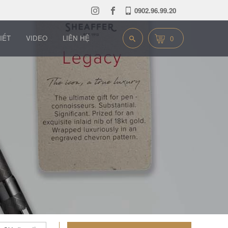
0902.96.99.20
IẾT
VIDEO
LIÊN HỆ
0