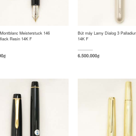
Montblanc Meisterstuck 146
Bút máy Lamy Dialog 3 Palladiu
Black Resin 14K F
14K F
00
6.500.000
đ
đ