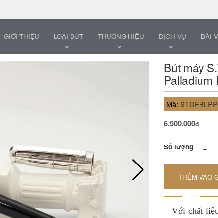
GIỚI THIỆU
LOẠI BÚT
THƯƠNG HIỆU
DỊCH VỤ
BÀI V
Bút máy S.
Palladium 
Mã:
STDFBLP
6.500.000
đ
-
Số lượng
THÊM VÀO 
Với chất liệ