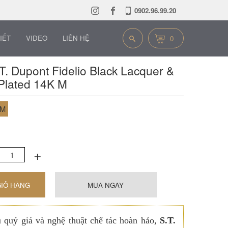
0902.96.99.20
IẾT
VIDEO
LIÊN HỆ
0
T. Dupont Fidelio Black Lacquer &
Plated 14K M
PM
+
GIỎ HÀNG
MUA NGAY
u quý giá và nghệ thuật chế tác hoàn hảo,
S.T.