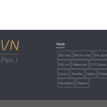
TAGS
Bút máy
Bút bi xoay
Bút dạ bi
Bút chì
Waterman
S.T.Dupon
Omas
Sheaffer
Sailor
Parke
Montblanc
Pelikan