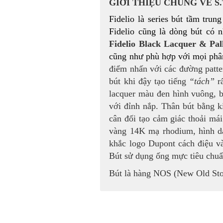
GIỚI THIỆU CHUNG VỀ
S
Fidelio là series bút tầm tru
Fidelio cũng là dòng bút có n
Fidelio Black Lacquer & Pal
cũng như phù hợp với mọi phâ
điểm nhấn với các đường patte
bút khi đậy tạo tiếng
“tách”
rấ
lacquer màu đen hình vuông, 
với đỉnh nắp. Thân bút bằng ki
cân đối tạo cảm giác thoải má
vàng 14K mạ rhodium, hình dá
khắc logo Dupont cách điệu và
Bút sử dụng ống mực tiêu chuẩ
Bút là hàng NOS (New Old Stoc