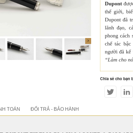
Dupont
được
thế giới, b
Dupont đã tr
lãnh đạo, c
phong cách 
chế tác bậc
người đã kế 
“Làm cho nó
Chia sẻ cho bạn 
ANH TOÁN
ĐỔI TRẢ - BẢO HÀNH