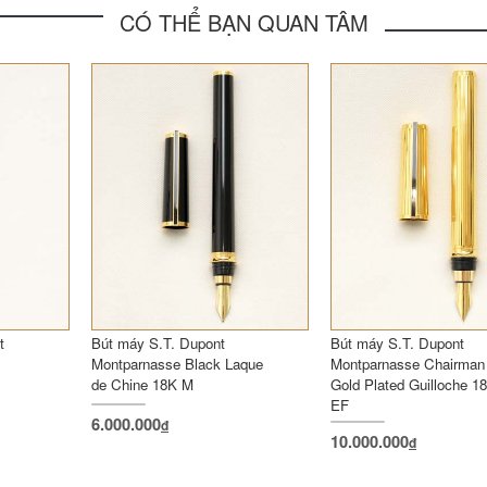
CÓ THỂ BẠN QUAN TÂM
t
Bút máy S.T. Dupont
Bút máy S.T. Dupont
Montparnasse Black Laque
Montparnasse Chairman
de Chine 18K M
Gold Plated Guilloche 1
EF
6.000.000
đ
10.000.000
đ