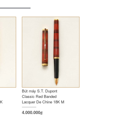
Bút máy 
Classic T
Lacquer
4.000.0
Bút máy S.T. Dupont
Classic Red Banded
8K
Lacquer De Chine 18K M
4.000.000
đ