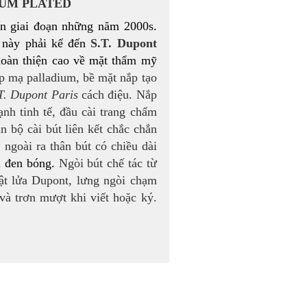
IUM PLATED
đến giai đoạn những năm 2000s.
s này phải kể đến
S.T. Dupont
 hoàn thiện cao về mặt thẩm mỹ
p mạ palladium, bề mặt nắp tạo
T. Dupont Paris
cách điệu. Nắp
nh tinh tế, đầu cài trang chấm
àn bộ cài bút liên kết chắc chắn
 ngoài ra thân bút có chiều dài
u đen bóng.
Ngòi bút chế tác từ
ật lửa Dupont, lưng ngòi chạm
và trơn mượt khi viết hoặc ký.