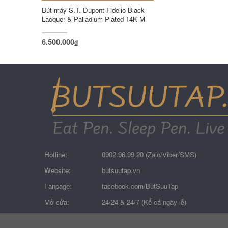
Bút máy S.T. Dupont Fidelio Black
Lacquer & Palladium Plated 14K M
6.500.000
đ
Hotline:
0902.96.99.20 (Zalo/Viber/SMS)
Website:
butsuutap.vn
Fanpage:
facebook.com/ButSuuTap
Mở cửa:
24/24 & 24/7 (Kể cả ngày lễ)