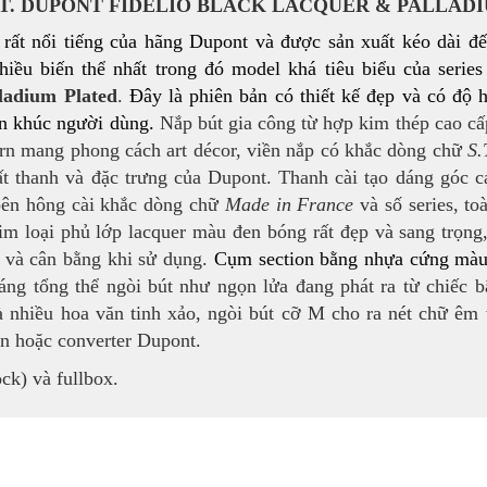
.T. DUPONT FIDELIO BLACK LACQUER & PALLAD
ng rất nổi tiếng của hãng Dupont và được sản xuất kéo dài 
hiều biến thể nhất trong đó model khá tiêu biểu của serie
ladium Plated
.
Đây là phiên bản có thiết kế đẹp và có độ
n khúc người dùng.
Nắp bút gia công từ hợp kim thép cao cấ
rn mang phong cách art décor, viền nắp có khắc dòng chữ
S.
t thanh và đặc trưng của Dupont. Thanh cài tạo dáng góc cạ
bên hông cài khắc dòng chữ
Made in France
và số series, to
m loại phủ lớp lacquer màu đen bóng rất đẹp và sang trọng,
i và cân bằng khi sử dụng.
Cụm section bằng nhựa cứng mà
ng tổng thể ngòi bút như ngọn lửa đang phát ra từ chiếc b
 nhiều hoa văn tinh xảo, ngòi bút cỡ M cho ra nét chữ êm 
n hoặc converter Dupont.
k) và fullbox.