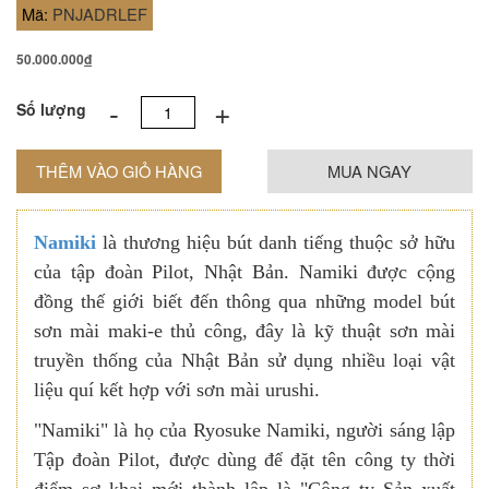
Mã:
PNJADRLEF
50.000.000
đ
-
+
Số lượng
THÊM VÀO GIỎ HÀNG
MUA NGAY
Namiki
là thương hiệu bút danh tiếng thuộc sở hữu
của tập đoàn Pilot, Nhật Bản. Namiki được cộng
đồng thế giới biết đến thông qua những model bút
sơn mài maki-e thủ công, đây là kỹ thuật sơn mài
truyền thống của Nhật Bản sử dụng nhiều loại vật
liệu quí kết hợp với sơn mài urushi.
"Namiki" là họ của Ryosuke Namiki, người sáng lập
Tập đoàn Pilot, được dùng để đặt tên công ty thời
điểm sơ khai mới thành lập là "Công ty Sản xuất