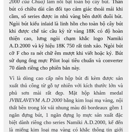
2000 của Chúa)
làm nổi bật toàn bộ cây bút.
Thân
bút có chiều dài cân đối tạo cảm giác thoải mái khi
cầm, số series được in nhủ vàng bên dưới đuôi bút.
Ngòi bút kiểu inlaid
là linh hồn cho toàn bộ cây bút
khi được chế tác cầu kỳ từ vàng 18K có độ hoàn
thiện cao, lưng ngòi chạm khắc logo Namiki
A.D.2000 và ký hiệu 18K 750 rất tinh xảo. Ngòi bút
cỡ F cho ra nét chữ êm mượt khi viết hoặc ký. Bút
sử dụng ống mực Pilot loại tiêu chuẩn và converter
70 dành riêng cho phiên bản này.
Vì là dòng cao cấp nên hộp bút đi kèm được sản
xuất thủ công từ gỗ tự nhiên với kích thước lớn và
phủ sơn mài rất đẹp. Mặt hộp khảm medal
JVBILAVEVM A.D 2000
bằng kim loại mạ vàng, nội
thất bên trong lót vải nhung màu đỏ bordeaux gồm 1
ngăn đựng bút, 1 ngăn đựng lọ mực sản xuất đặc
biệt dành riêng cho series Namiki A.D.2000, kế đến
là miếng kim loại mạ vàng có khắc thông tin giới