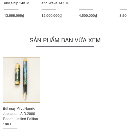
and Ship 14K M
and Wave 14K M
13.000.000
đ
12.000.000
đ
4.500.000
đ
8.500
SẢN PHẨM BẠN VỪA XEM
Bút máy Pilot Namiki
Jubilaeum A.D.2000
Raden Limited Edition
18K F