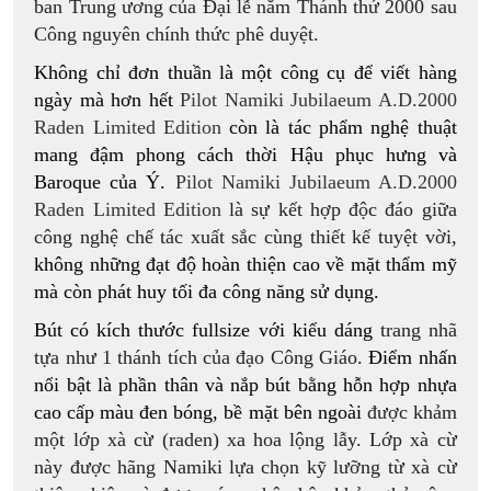
ban Trung ương của Đại lễ năm Thánh thứ 2000 sau
Công nguyên chính thức phê duyệt.
Không chỉ đơn thuần là một công cụ để viết hàng
ngày mà hơn hết
Pilot Namiki Jubilaeum A.D.2000
Raden Limited Edition
còn là tác phẩm nghệ thuật
mang đậm phong cách thời Hậu phục hưng và
Baroque của Ý.
Pilot Namiki Jubilaeum A.D.2000
Raden Limited Edition
là sự kết hợp độc đáo giữa
công nghệ chế tác xuất sắc cùng thiết kế tuyệt vời,
không những đạt độ hoàn thiện cao về mặt thẩm mỹ
mà còn phát huy tối đa công năng sử dụng.
Bút có kích thước fullsize với kiểu dáng
trang nhã
tựa như 1 thánh tích của đạo Công Giáo.
Điểm nhấn
nổi bật là phần thân và nắp bút bằng hỗn hợp nhựa
cao cấp màu đen bóng, bề mặt bên ngoài
được khảm
một lớp xà cừ (raden) xa hoa lộng lẫy. Lớp xà cừ
này được hãng Namiki lựa chọn kỹ lưỡng từ xà cừ