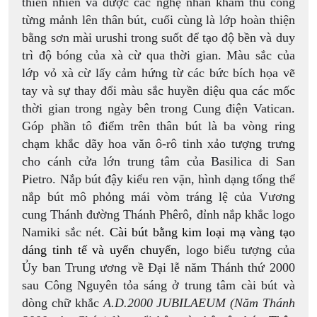
thiên nhiên và được các nghệ nhân khảm thủ công
từng mảnh lên thân bút, cuối cùng là lớp hoàn thiện
bằng sơn mài urushi trong suốt để tạo độ bền và duy
trì độ bóng của xà cừ qua thời gian. Màu sắc của
lớp vỏ xà cừ lấy cảm hứng từ các bức bích họa vẽ
tay và sự thay đổi màu sắc huyền diệu qua các mốc
thời gian trong ngày bên trong Cung điện Vatican.
Góp phần tô điểm trên thân bút là ba vòng ring
chạm khắc dãy hoa văn ô-rô tinh xảo tượng trưng
cho cánh cửa lớn trung tâm của Basilica di San
Pietro. Nắp bút đậy kiểu ren vặn, hình dạng tổng thể
nắp bút mô phỏng mái vòm tráng lệ của Vương
cung Thánh đường Thánh Phêrô, đỉnh nắp khắc logo
Namiki sắc nét.
Cài bút bằng kim loại mạ vàng tạo
dáng tinh tế và uyển chuyển,
logo biểu tượng của
Ủy ban Trung ương về Đại lễ năm Thánh thứ 2000
sau Công Nguyên tỏa sáng ở trung tâm cài bút và
dòng chữ khắc
A.D.2000 JUBILAEUM (Năm Thánh