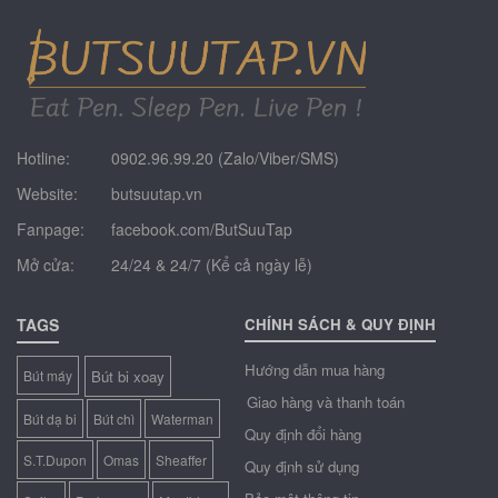
50.000.000
đ
Hotline:
0902.96.99.20 (Zalo/Viber/SMS)
Website:
butsuutap.vn
Fanpage:
facebook.com/ButSuuTap
Mở cửa:
24/24 & 24/7 (Kể cả ngày lễ)
TAGS
CHÍNH SÁCH & QUY ĐỊNH
Hướng dẫn mua hàng
Bút máy
Bút bi xoay
Giao hàng và thanh toán
Bút dạ bi
Bút chì
Waterman
Quy định đổi hàng
S.T.Dupon
Omas
Sheaffer
Quy định sử dụng