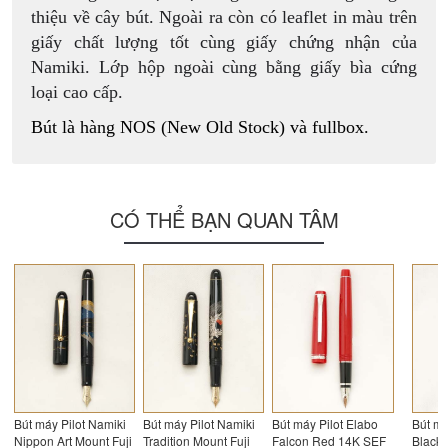
thiệu về cây bút. Ngoài ra còn có leaflet in màu trên
giấy chất lượng tốt cùng giấy chứng nhận của
Namiki. Lớp hộp ngoài cùng bằng giấy bìa cứng
loại cao cấp.
Bút là hàng NOS (New Old Stock) và fullbox.
CÓ THỂ BẠN QUAN TÂM
Bút máy Pilot Namiki
Bút máy Pilot Namiki
Bút máy Pilot Elabo
Bút má
Nippon Art Mount Fuji
Tradition Mount Fuji
Falcon Red 14K SEF
Black 