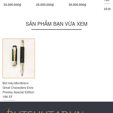
35.000.000
đ
25.000.000
đ
30.000.000
đ
23.00
SẢN PHẨM BẠN VỪA XEM
Bút máy Montblanc
Great Characters Elvis
Presley Special Edition
18K EF
22.000.000
đ