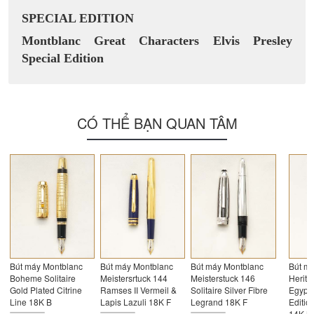
SPECIAL EDITION
Montblanc Great Characters Elvis Presley
Special Edition
CÓ THỂ BẠN QUAN TÂM
Bút máy Montblanc
Bút máy Montblanc
Bút máy Montblanc
Bút m
Boheme Solitaire
Meistersrtuck 144
Meisterstuck 146
Herita
Gold Plated Citrine
Ramses II Vermeil &
Solitaire Silver Fibre
Egypt
Line 18K B
Lapis Lazuli 18K F
Legrand 18K F
Editio
14K M