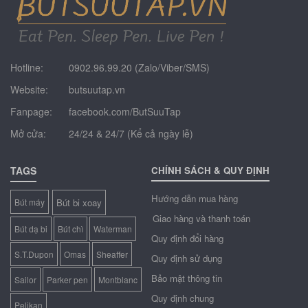
Hotline:
0902.96.99.20 (Zalo/Viber/SMS)
Website:
butsuutap.vn
Fanpage:
facebook.com/ButSuuTap
Mở cửa:
24/24 & 24/7 (Kể cả ngày lễ)
TAGS
CHÍNH SÁCH & QUY ĐỊNH
Hướng dẫn mua hàng
Bút máy
Bút bi xoay
Giao hàng và thanh toán
Bút dạ bi
Bút chì
Waterman
Quy định đổi hàng
S.T.Dupon
Omas
Sheaffer
Quy định sử dụng
Bảo mật thông tin
Sailor
Parker pen
Montblanc
Quy định chung
Pelikan